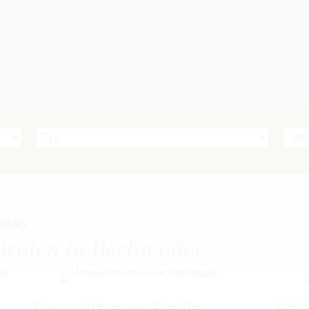
IONS
raten in Berlin oder ...
Umweltforum Berlin
Schl