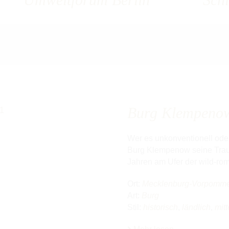
Burg Klempeno
Wer es unkonventionell oder z
Burg Klempenow seine Trauml
Jahren am Ufer der wild-rom
Ort:
Mecklenburg-Vorpomm
Art:
Burg
Stil:
historisch
,
ländlich
,
mitt