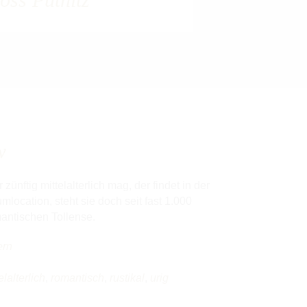
w
ünftig mittelalterlich mag, der findet in der
ocation, steht sie doch seit fast 1.000
antischen Tollense.
ern
elalterlich
,
romantisch
,
rustikal
,
urig